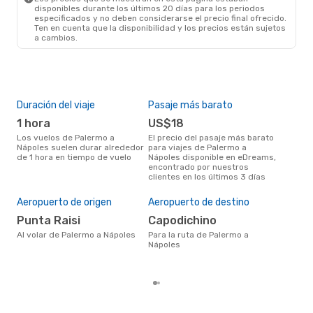
disponibles durante los últimos 20 días para los periodos
especificados y no deben considerarse el precio final ofrecido.
Ten en cuenta que la disponibilidad y los precios están sujetos
a cambios.
Duración del viaje
Pasaje más barato
Tem
1 hora
US$18
m
Los vuelos de Palermo a
El precio del pasaje más barato
marzo es una época muy
Nápoles suelen durar alrededor
para viajes de Palermo a
conc
de 1 hora en tiempo de vuelo
Nápoles disponible en eDreams,
Pal
encontrado por nuestros
opin
clientes en los últimos 3 días
Pre
U
Aeropuerto de origen
Aeropuerto de destino
US$72 es el precio medio de un
Punta Raisi
Capodichino
viaj
cua
Al volar de Palermo a Nápoles
Para la ruta de Palermo a
eDr
Nápoles
los 
mes