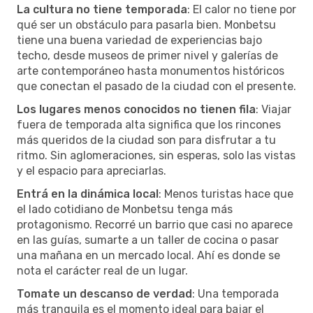
La cultura no tiene temporada
: El calor no tiene por
qué ser un obstáculo para pasarla bien. Monbetsu
tiene una buena variedad de experiencias bajo
techo, desde museos de primer nivel y galerías de
arte contemporáneo hasta monumentos históricos
que conectan el pasado de la ciudad con el presente.
Los lugares menos conocidos no tienen fila
: Viajar
fuera de temporada alta significa que los rincones
más queridos de la ciudad son para disfrutar a tu
ritmo. Sin aglomeraciones, sin esperas, solo las vistas
y el espacio para apreciarlas.
Entrá en la dinámica local
: Menos turistas hace que
el lado cotidiano de Monbetsu tenga más
protagonismo. Recorré un barrio que casi no aparece
en las guías, sumarte a un taller de cocina o pasar
una mañana en un mercado local. Ahí es donde se
nota el carácter real de un lugar.
Tomate un descanso de verdad
: Una temporada
más tranquila es el momento ideal para bajar el