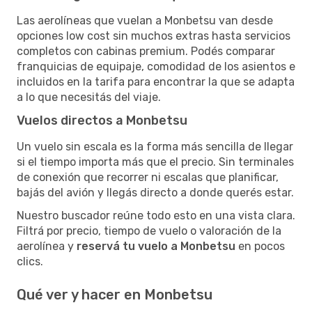
Las aerolíneas que vuelan a Monbetsu van desde
opciones low cost sin muchos extras hasta servicios
completos con cabinas premium. Podés comparar
franquicias de equipaje, comodidad de los asientos e
incluidos en la tarifa para encontrar la que se adapta
a lo que necesitás del viaje.
Vuelos directos a Monbetsu
Un vuelo sin escala es la forma más sencilla de llegar
si el tiempo importa más que el precio. Sin terminales
de conexión que recorrer ni escalas que planificar,
bajás del avión y llegás directo a donde querés estar.
Nuestro buscador reúne todo esto en una vista clara.
Filtrá por precio, tiempo de vuelo o valoración de la
aerolínea y
reservá tu vuelo a Monbetsu
en pocos
clics.
Qué ver y hacer en Monbetsu