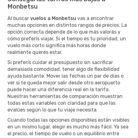
Monbetsu
Al buscar
vuelos a Monbetsu
vas a encontrar
muchas opciones en distintos rangos de precios. La
opción correcta depende de lo que más valorás y
cómo preferís viajar. Si el tiempo es tu prioridad, un
vuelo más corto significa más horas donde
realmente querés estar.
Si preferís cuidar el presupuesto sin sacrificar
demasiada comodidad, tener algo de flexibilidad
ayuda bastante. Mover las fechas un par de días o
ver si te queda mejor salir desde otro aeropuerto
puede hacer una diferencia real en la tarifa.
Nuestras herramientas de comparación muestran
todas estas variables con claridad para que las
evalúes según lo que tu viaje necesita.
Cuando todas las opciones disponibles están visibles
en un mismo lugar, elegir es mucho más fácil. Ya sea
el precio, el tiempo de vuelo o un equilibrio entre