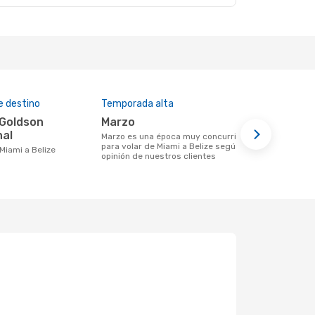
e destino
Temporada alta
Aerolíneas
marzo
American
nal
marzo es una época muy concurrida
Aerolínea(s) con vuelos a Belize
para volar de Miami a Belize según la
saliendo de
 Miami a Belize
opinión de nuestros clientes