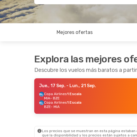
Mejores ofertas
Explora las mejores of
Descubre los vuelos más baratos a partir
Jue., 17 Sep.
- Lun., 21 Sep.
Copa Airlines
1 Escala
MIA
- BZE
Copa Airlines
1 Escala
BZE
- MIA
Los precios que se muestran en esta página estaban di
que la disponibilidad y los precios están sujetos a ca