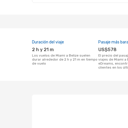
Duración del viaje
Pasaje más bar
2 h y 21 m
US$578
Los vuelos de Miami a Belize suelen
El precio del pasaje más barato para
durar alrededor de 2 h y 21 m en tiempo
viajes de Miami a 
de vuelo
eDreams, encontr
clientes en los úl