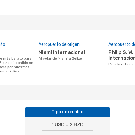
ato
Aeropuerto de origen
Aeropuerto d
Miami Internacional
Philip S. W. Goldson
Internacio
Al volar de Miami a Belize
Belize disponible en
Para la ruta de
ado por nuestros
timos 3 días
Tipo de cambio
1 USD = 2 BZD