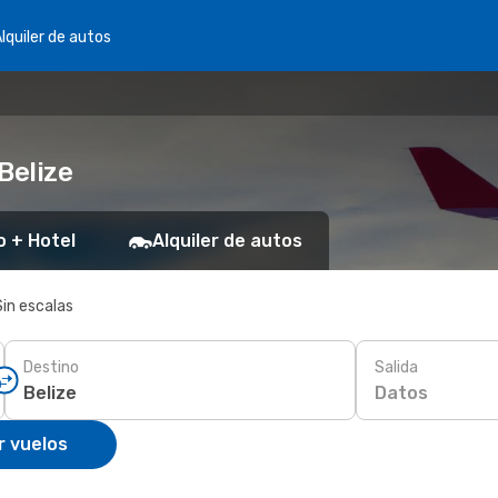
lquiler de autos
Belize
o + Hotel
Alquiler de autos
Sin escalas
Destino
Salida
Datos
r vuelos