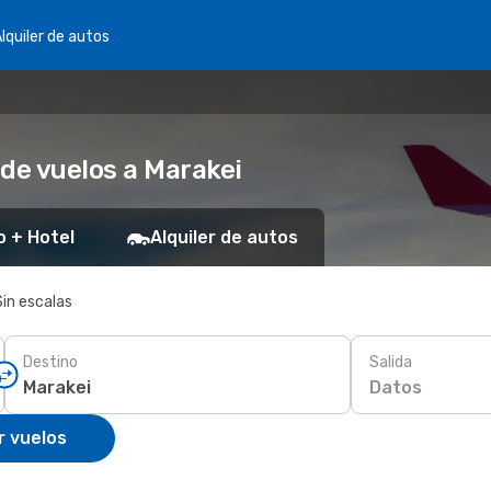
lquiler de autos
 de vuelos a Marakei
o + Hotel
Alquiler de autos
Sin escalas
Destino
Salida
Datos
r vuelos