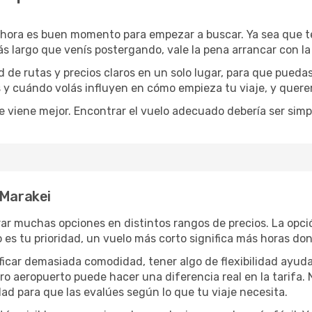
ahora es buen momento para empezar a buscar. Ya sea que 
ás largo que venís postergando, vale la pena arrancar con l
de rutas y precios claros en un solo lugar, para que pueda
s y cuándo volás influyen en cómo empieza tu viaje, y quere
e viene mejor. Encontrar el vuelo adecuado debería ser simp
 Marakei
ar muchas opciones en distintos rangos de precios. La opc
po es tu prioridad, un vuelo más corto significa más horas d
rificar demasiada comodidad, tener algo de flexibilidad ayud
otro aeropuerto puede hacer una diferencia real en la tarif
ad para que las evalúes según lo que tu viaje necesita.