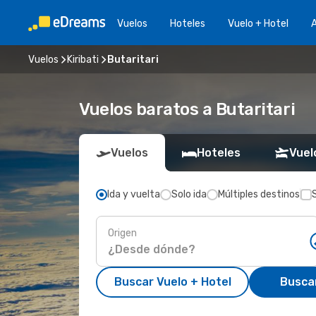
Vuelos
Hoteles
Vuelo + Hotel
A
Vuelos
Kiribati
Butaritari
Vuelos baratos a Butaritari
Vuelos
Hoteles
Vuel
Ida y vuelta
Solo ida
Múltiples destinos
Origen
Buscar Vuelo + Hotel
Busca