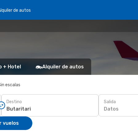
lquiler de autos
o + Hotel
Alquiler de autos
Sin escalas
Destino
Salida
Datos
r vuelos