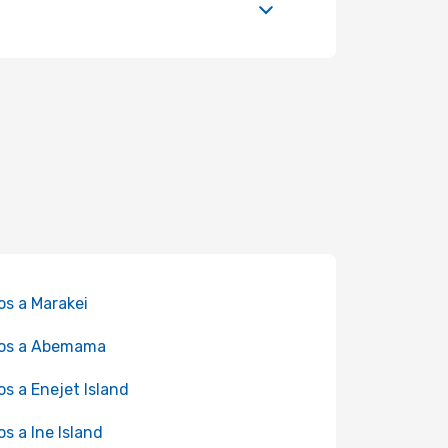
os a Marakei
los a Abemama
os a Enejet Island
os a Ine Island