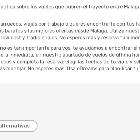
ráctica sobre los vuelos que cubren el trayecto entre Málag
rruecos, viajás por trabajo o querés encontrarte con tus fa
s baratos y las mejores ofertas desde Málaga. Utilizá nues
low cost y tradicionales. No esperes más y reservá fácilmen
lo no es tan importante para vos, te ayudamos a encontrar el
nera inmediata, en nuestro apartado de vuelos de última hor
uecos y completá la reserva: elegí las fechas de tu viaje y 
itás manejar. No esperes más. Usá eDreams para planificar tu 
alternativas