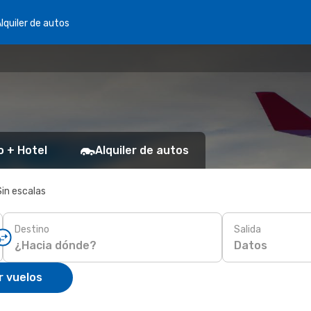
lquiler de autos
o + Hotel
Alquiler de autos
Sin escalas
Destino
Salida
Datos
r vuelos