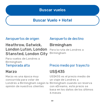
Buscar vuelos
Buscar Vuelo + Hotel
Aeropuertos de origen
Aeropuerto de destino
Mej
res
Heathrow, Gatwick,
Birmingham
ab
London Luton, London
Para la ruta de Londres a
Birmingham
Stansted, London City
abril es una época muy popular
para
Para vuelos de Londres a
Bir
Birmingham
tend
Temporada alta
Precio medio por trayecto
marzo
US$435
marzo es una época muy
US$435 es el precio medio de
concurrida para volar de
un viaje de Londres a
Londres a Birmingham según la
Birmingham cuando se reserva
opinión de nuestros clientes
con eDreams, este precio se
basa en los datos de los últimos
6 meses