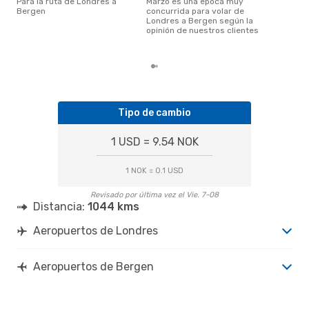
Para la ruta de Londres a
marzo es una época muy
Bergen
concurrida para volar de
diciembre es una época muy
Londres a Bergen según la
popu
opinión de nuestros clientes
Ber
los 
Tipo de cambio
1 USD = 9.54 NOK
1 NOK = 0.1 USD
Revisado por última vez el Vie. 7-08
Distancia:
1044 kms
Aeropuertos de Londres
Aeropuertos de Bergen