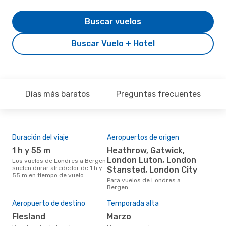
Buscar vuelos
Buscar Vuelo + Hotel
Días más baratos
Preguntas frecuentes
Duración del viaje
Aeropuertos de origen
Aer
rut
1 h y 55 m
Heathrow, Gatwick,
N
London Luton, London
Los vuelos de Londres a Bergen
suelen durar alrededor de 1 h y
Stansted, London City
Aerolínea(s) con vuelos a
55 m en tiempo de vuelo
Ber
Para vuelos de Londres a
Bergen
Aeropuerto de destino
Temporada alta
Mej
res
Flesland
marzo
n