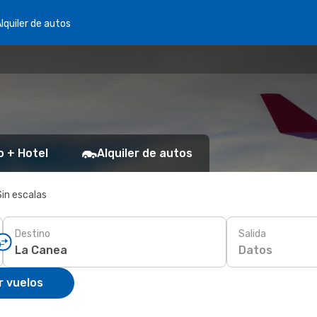
lquiler de autos
o + Hotel
Alquiler de autos
Sin escalas
Destino
Salida
Datos
r vuelos