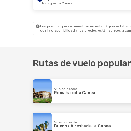
Málaga
- La Canea
Mié., 9 Sep.
- Dom., 13 Sep.
Dom., 4 Oc
Ryanair
Directo
Aegean Ai
Roma
- La Canea
Barcelon
Aegean Airlines
1 Escala
Aegean Ai
La Canea
- Roma
La Canea
Los precios que se muestran en esta página estaban di
que la disponibilidad y los precios están sujetos a ca
Rutas de vuelo popula
Vuelos desde
Roma
hacia
La Canea
Vuelos desde
Buenos Aires
hacia
La Canea