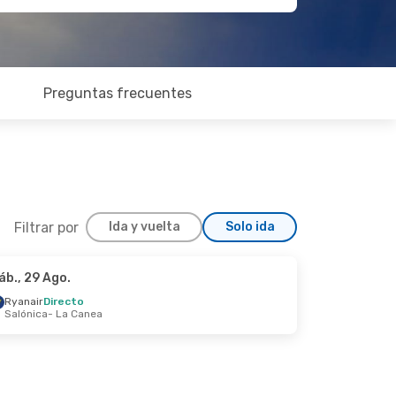
Preguntas frecuentes
Filtrar por
Ida y vuelta
Solo ida
áb., 29 Ago.
p.
Ryanair
Directo
Salónica
- La Canea