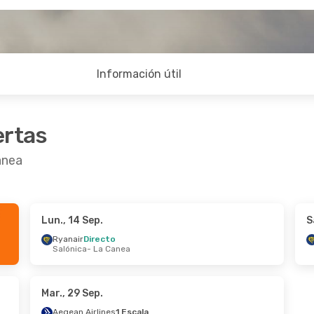
Información útil
ertas
anea
Lun., 14 Sep.
S
ct.
- Lun., 19 Oct.
Mié., 2 Sep.
- Sáb., 5 Se
Ryanair
Directo
Salónica
- La Canea
irecto
Ryanair
Directo
La Canea
Bucarest
- La Canea
ess
Directo
Aegean Airlines
1 Escala
- Atenas
La Canea
- Bucarest
Mar., 29 Sep.
Aegean Airlines
1 Escala