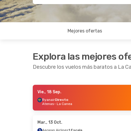
Mejores ofertas
Explora las mejores of
Descubre los vuelos más baratos a La C
Vie., 18 Sep.
Vie., 18 Sep.
- Mar., 29 Sep.
Dom., 18 O
Ryanair
Directo
Atenas
- La Canea
Ryanair
Directo
Ryanair
D
Atenas
- La Canea
Atenas
- 
Ryanair
Directo
Sky Expr
La Canea
- Atenas
La Canea
Mar., 13 Oct.
Aegean Airlines
1 Escala