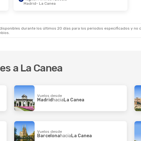
Madrid
- La Canea
t.
- Dom., 11 Oct.
rlines
1 Escala
a
- La Canea
rlines
1 Escala
- Barcelona
sponibles durante los últimos 20 días para los periodos especificados y no d
mbios.
res a La Canea
Vuelos desde
Madrid
hacia
La Canea
Vuelos desde
Barcelona
hacia
La Canea