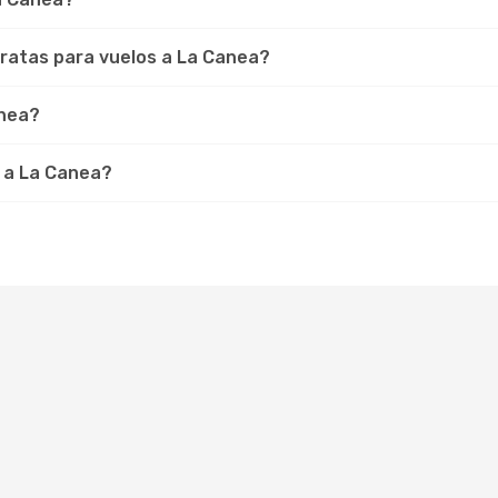
ratas para vuelos a La Canea?
anea?
 a La Canea?