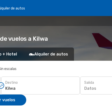
lquiler de autos
de vuelos a Kilwa
o + Hotel
Alquiler de autos
Sin escalas
Destino
Salida
Datos
r vuelos