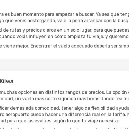
ora es buen momento para empezar a buscar. Ya sea que ten
rgo que venís postergando, vale la pena arrancar con la bús
de rutas y precios claros en un solo lugar, para que pueda
 cuándo volás influyen en cómo empieza tu viaje, y queremos
e viene mejor. Encontrar el vuelo adecuado debería ser simp
Kilwa
muchas opciones en distintos rangos de precios. La opción 
prioridad, un vuelo más corto significa más horas donde realm
rificar demasiada comodidad, tener algo de flexibilidad ayud
otro aeropuerto puede hacer una diferencia real en la tarif
ad para que las evalúes según lo que tu viaje necesita.