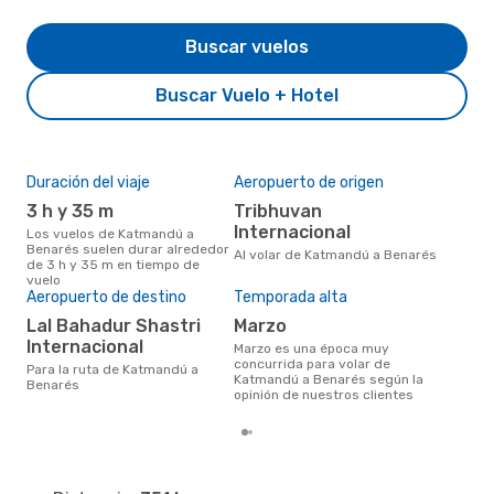
Buscar vuelos
Buscar Vuelo + Hotel
Duración del viaje
Aeropuerto de origen
Pre
3 h y 35 m
Tribhuvan
U
Internacional
Los vuelos de Katmandú a
US$238 es el precio medio de un
Benarés suelen durar alrededor
via
Al volar de Katmandú a Benarés
de 3 h y 35 m en tiempo de
cua
vuelo
eDr
Aeropuerto de destino
Temporada alta
los 
mes
Lal Bahadur Shastri
marzo
Internacional
marzo es una época muy
concurrida para volar de
Para la ruta de Katmandú a
Katmandú a Benarés según la
Benarés
opinión de nuestros clientes