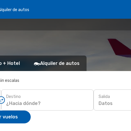
lquiler de autos
o + Hotel
Alquiler de autos
Sin escalas
Destino
Salida
Datos
r vuelos