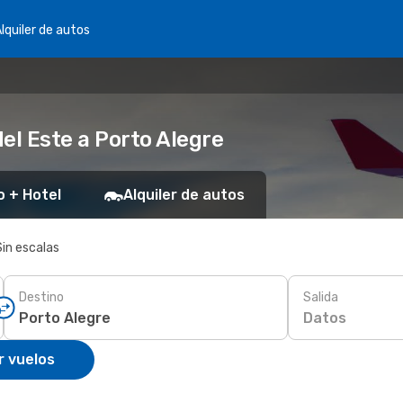
lquiler de autos
el Este a Porto Alegre
o + Hotel
Alquiler de autos
Sin escalas
Destino
Salida
Datos
r vuelos