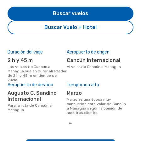
Buscar vuelos
Buscar Vuelo + Hotel
Duración del viaje
Aeropuerto de origen
Pre
2 h y 45 m
Cancún Internacional
U
Los vuelos de Cancún a
Al volar de Cancún a Managua
US$487 es el precio medio de un
Managua suelen durar alrededor
via
de 2 h y 45 m en tiempo de
cua
vuelo
eDr
Aeropuerto de destino
Temporada alta
los 
mes
Augusto C. Sandino
marzo
Internacional
marzo es una época muy
concurrida para volar de Cancún
Para la ruta de Cancún a
a Managua según la opinión de
Managua
nuestros clientes