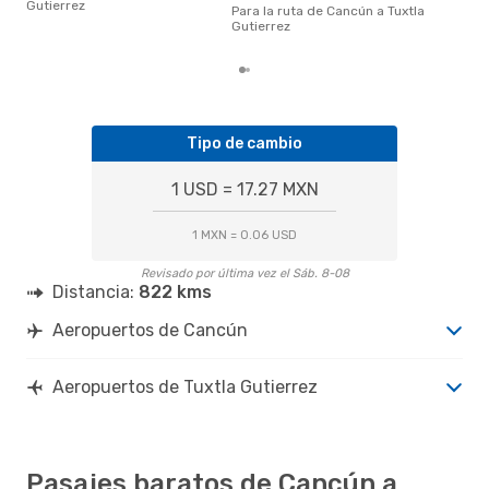
con
Gutierrez
Para la ruta de Cancún a Tuxtla
basa
Gutierrez
6 m
Tipo de cambio
1 USD = 17.27 MXN
1 MXN = 0.06 USD
Revisado por última vez el Sáb. 8-08
Distancia:
822 kms
Aeropuertos de Cancún
Aeropuertos de Tuxtla Gutierrez
Pasajes baratos de Cancún a