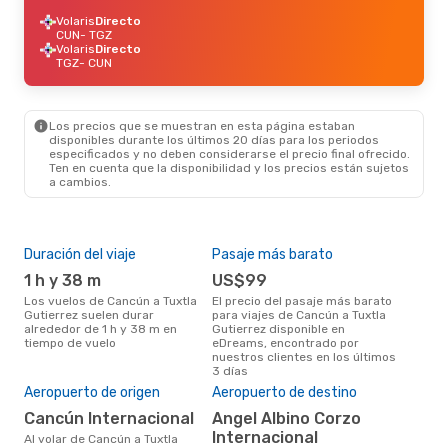
Volaris
Directo
CUN
- TGZ
Volaris
Directo
TGZ
- CUN
Los precios que se muestran en esta página estaban
disponibles durante los últimos 20 días para los periodos
especificados y no deben considerarse el precio final ofrecido.
Ten en cuenta que la disponibilidad y los precios están sujetos
a cambios.
Duración del viaje
Pasaje más barato
Tem
1 h y 38 m
US$99
m
Los vuelos de Cancún a Tuxtla
El precio del pasaje más barato
marzo es una época muy
Gutierrez suelen durar
para viajes de Cancún a Tuxtla
con
alrededor de 1 h y 38 m en
Gutierrez disponible en
a Tu
tiempo de vuelo
eDreams, encontrado por
opin
nuestros clientes en los últimos
Pre
3 días
U
Aeropuerto de origen
Aeropuerto de destino
US$118 es el precio medio de un
Cancún Internacional
Angel Albino Corzo
viaj
Internacional
Gut
Al volar de Cancún a Tuxtla