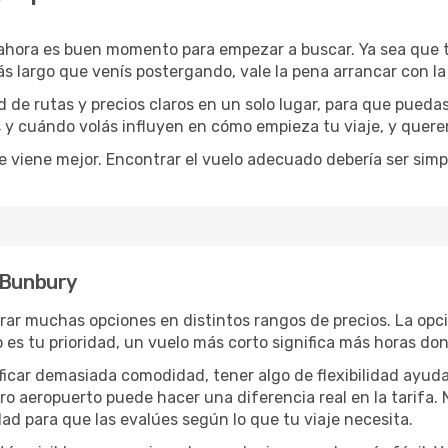
 ahora es buen momento para empezar a buscar. Ya sea que
ás largo que venís postergando, vale la pena arrancar con l
de rutas y precios claros en un solo lugar, para que pueda
s y cuándo volás influyen en cómo empieza tu viaje, y quere
e viene mejor. Encontrar el vuelo adecuado debería ser simp
 Bunbury
rar muchas opciones en distintos rangos de precios. La opc
po es tu prioridad, un vuelo más corto significa más horas d
rificar demasiada comodidad, tener algo de flexibilidad ayud
otro aeropuerto puede hacer una diferencia real en la tarif
ad para que las evalúes según lo que tu viaje necesita.