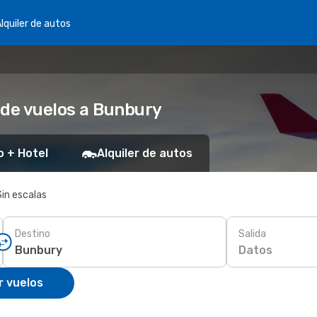
lquiler de autos
 de vuelos a Bunbury
o + Hotel
Alquiler de autos
Sin escalas
Destino
Salida
Datos
r vuelos