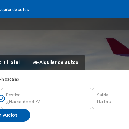
lquiler de autos
o + Hotel
Alquiler de autos
Sin escalas
Destino
Salida
Datos
r vuelos