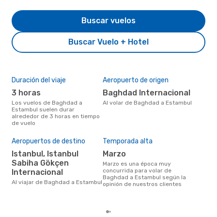
Buscar vuelos
Buscar Vuelo + Hotel
Duración del viaje
Aeropuerto de origen
Aer
rut
3 horas
Baghdad Internacional
Tu
Los vuelos de Baghdad a
Al volar de Baghdad a Estambul
Estambul suelen durar
Aerolínea(s) con vuelos a
alrededor de 3 horas en tiempo
Est
de vuelo
Bag
Aeropuertos de destino
Temporada alta
Mej
res
Istanbul, Istanbul
marzo
Sabiha Gökçen
e
marzo es una época muy
concurrida para volar de
Internacional
febrero es una época muy
Baghdad a Estambul según la
pop
Al viajar de Baghdad a Estambul
opinión de nuestros clientes
a E
tend