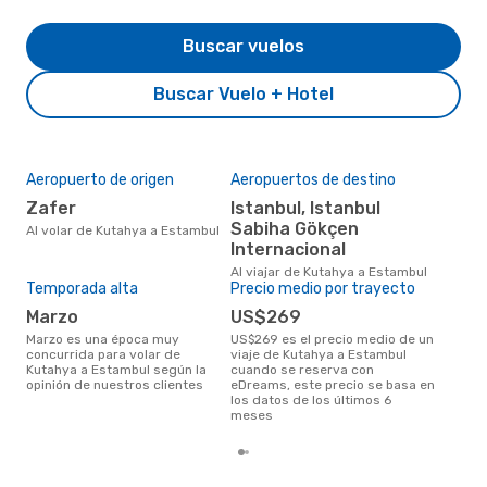
Buscar vuelos
Buscar Vuelo + Hotel
Aeropuerto de origen
Aeropuertos de destino
Mej
res
Zafer
Istanbul, Istanbul
n
Sabiha Gökçen
Al volar de Kutahya a Estambul
Internacional
noviembre es una época muy
popu
Al viajar de Kutahya a Estambul
Est
Temporada alta
Precio medio por trayecto
de l
marzo
US$269
marzo es una época muy
US$269 es el precio medio de un
concurrida para volar de
viaje de Kutahya a Estambul
Kutahya a Estambul según la
cuando se reserva con
opinión de nuestros clientes
eDreams, este precio se basa en
los datos de los últimos 6
meses