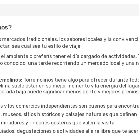
nos?
s mercados tradicionales, los sabores locales y la convivenc
tar, sea cual sea tu estilo de viaje.
el ambiente o preferís tener el día cargado de actividades
io conocido, una tarde recorriendo un mercado local y una 
remolinos
: Torremolinos tiene algo para ofrecer durante to
clima suele estar en su mejor momento y la energía del luga
orada baja puede significar menos gente y mejores precios, 
es y los comercios independientes son buenos para encontrar
s
: museos, sitios históricos y paisajes naturales que definen
 miradores y rincones costeros que valen la visita.
uiados, degustaciones o actividades al aire libre que te acer