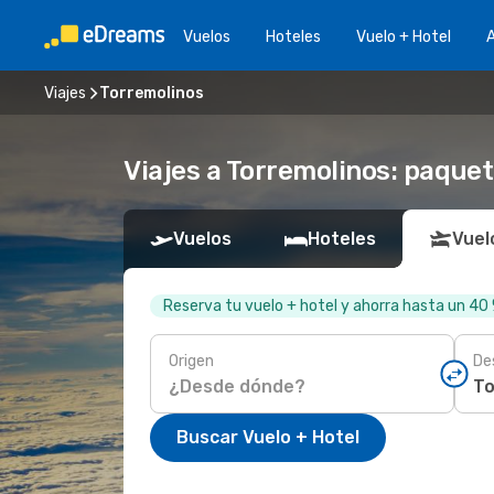
Vuelos
Hoteles
Vuelo + Hotel
A
Viajes
Torremolinos
Viajes a Torremolinos: paquet
Vuelos
Hoteles
Vuel
Reserva tu vuelo + hotel y ahorra hasta un 40
Origen
De
Buscar Vuelo + Hotel