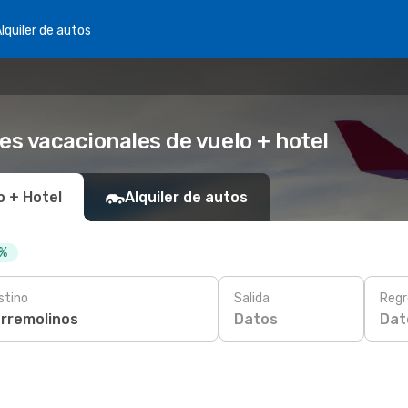
lquiler de autos
es vacacionales de vuelo + hotel
o + Hotel
Alquiler de autos
 %
stino
Salida
Regr
Datos
Dat