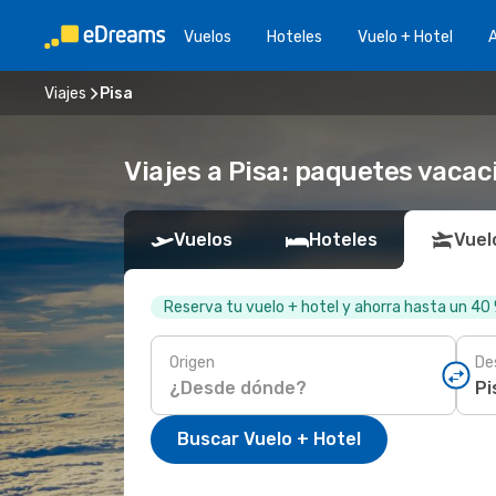
Vuelos
Hoteles
Vuelo + Hotel
A
Viajes
Pisa
Viajes a Pisa: paquetes vacac
Vuelos
Hoteles
Vuel
Reserva tu vuelo + hotel y ahorra hasta un 40
Origen
De
Buscar Vuelo + Hotel