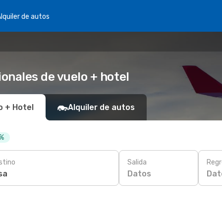
lquiler de autos
ionales de vuelo + hotel
o + Hotel
Alquiler de autos
 %
stino
Salida
Regr
Datos
Dat