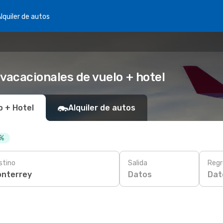
lquiler de autos
vacacionales de vuelo + hotel
o + Hotel
Alquiler de autos
 %
stino
Salida
Regr
Datos
Dat