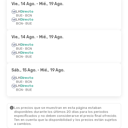
Vie., 14 Ago.
- Mié., 19 Ago.
LH
Directo
BUE
- BCN
LH
Directo
BCN
- BUE
Vie., 14 Ago.
- Mié., 19 Ago.
LH
Directo
BUE
- BCN
LH
Directo
BCN
- BUE
Sáb., 15 Ago.
- Mié., 19 Ago.
LH
Directo
BUE
- BCN
LH
Directo
BCN
- BUE
Los precios que se muestran en esta página estaban
disponibles durante los últimos 20 días para los periodos
especificados y no deben considerarse el precio final ofrecido.
Ten en cuenta que la disponibilidad y los precios están sujetos
a cambios.