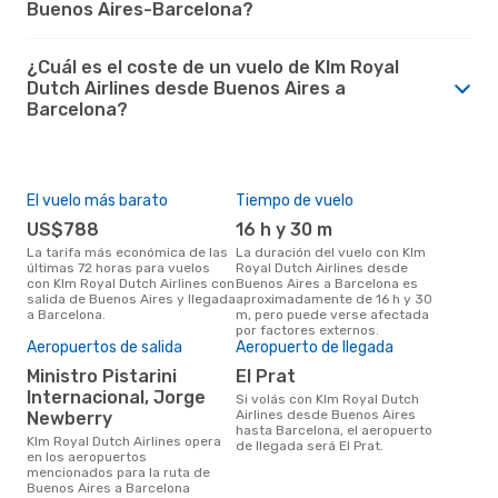
Buenos Aires-Barcelona?
¿Cuál es el coste de un vuelo de Klm Royal
Dutch Airlines desde Buenos Aires a
Barcelona?
El vuelo más barato
Tiempo de vuelo
US$788
16 h y 30 m
La tarifa más económica de las
La duración del vuelo con Klm
últimas 72 horas para vuelos
Royal Dutch Airlines desde
con Klm Royal Dutch Airlines con
Buenos Aires a Barcelona es
salida de Buenos Aires y llegada
aproximadamente de 16 h y 30
a Barcelona.
m, pero puede verse afectada
por factores externos.
Aeropuertos de salida
Aeropuerto de llegada
Ministro Pistarini
El Prat
Internacional, Jorge
Si volás con Klm Royal Dutch
Airlines desde Buenos Aires
Newberry
hasta Barcelona, el aeropuerto
Klm Royal Dutch Airlines opera
de llegada será El Prat.
en los aeropuertos
mencionados para la ruta de
Buenos Aires a Barcelona