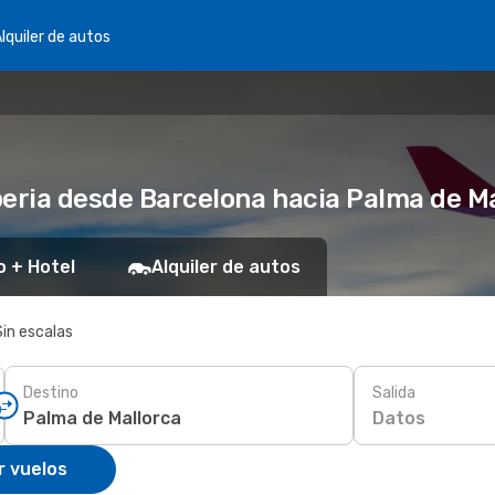
lquiler de autos
beria desde Barcelona hacia Palma de M
o + Hotel
Alquiler de autos
Sin escalas
Destino
Salida
Datos
r vuelos