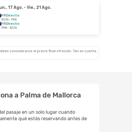
un., 17 Ago.
- Vie., 21 Ago.
FR
Directo
BCN
- PMI
FR
Directo
PMI
- BCN
eben considerarse el precio final ofrecido. Ten en cuenta
elona a Palma de Mallorca
 del pasaje en un solo lugar cuando
actamente qué estás reservando antes de