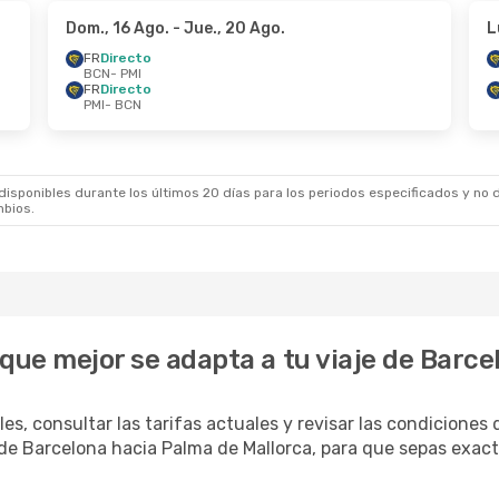
Dom., 16 Ago.
- Jue., 20 Ago.
L
FR
Directo
BCN
- PMI
FR
Directo
PMI
- BCN
sponibles durante los últimos 20 días para los periodos especificados y no d
mbios.
a que mejor se adapta a tu viaje de Barc
es, consultar las tarifas actuales y revisar las condiciones
esde Barcelona hacia Palma de Mallorca, para que sepas ex