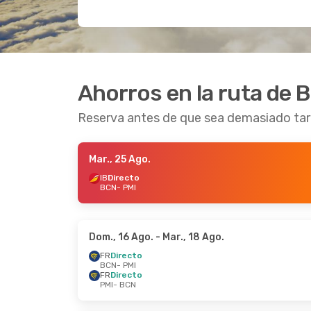
Ahorros en la ruta de 
Reserva antes de que sea demasiado ta
Mar., 25 Ago.
IB
Directo
BCN
- PMI
Dom., 16 Ago.
- Mar., 18 Ago.
FR
Directo
BCN
- PMI
FR
Directo
PMI
- BCN