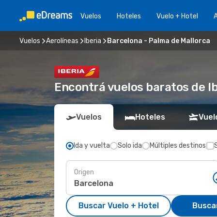
Vuelos
Hoteles
Vuelo + Hotel
A
Vuelos
Aerolíneas
Iberia
Barcelona - Palma de Mallorca
Encontrá vuelos baratos de I
Vuelos
Hoteles
Vuel
Ida y vuelta
Solo ida
Múltiples destinos
Origen
Buscar Vuelo + Hotel
Busca