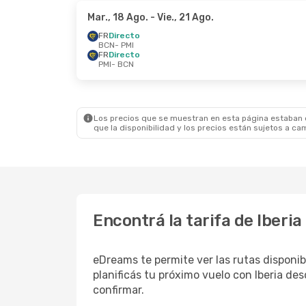
Mar., 18 Ago.
- Vie., 21 Ago.
FR
Directo
BCN
- PMI
FR
Directo
PMI
- BCN
Los precios que se muestran en esta página estaban di
que la disponibilidad y los precios están sujetos a ca
Encontrá la tarifa de Iberi
eDreams te permite ver las rutas disponibl
planificás tu próximo vuelo con Iberia d
confirmar.