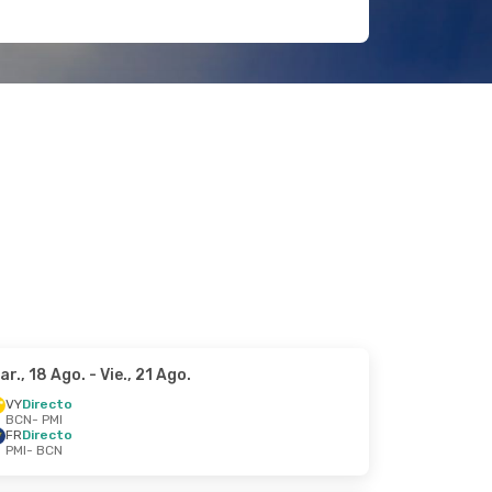
ar., 18 Ago.
- Vie., 21 Ago.
VY
Directo
BCN
- PMI
FR
Directo
PMI
- BCN