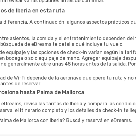
na revisar varias opciones antes de confirmar.
s de Iberia en esta ruta
a diferencia. A continuación, algunos aspectos prácticos que
ntre asientos, la comida y el entretenimiento dependen del ti
 búsqueda de eDreams te detalla qué incluye tu vuelo.
de equipaje y las opciones de check-in varían según la tarifa
je en bodega o solo equipaje de mano. Agregar equipaje desp
line generalmente abre unas 48 horas antes de la salida. Pon
dad de Wi-Fi depende de la aeronave que opere tu ruta y no 
 antes de reservar.
Barcelona hasta Palma de Mallorca
 eDreams, revisá las tarifas de Iberia y compará las condici
erva, el itinerario completo y los detalles de check-in te ll
Palma de Mallorca con Iberia? Buscá y reservá en eDreams.