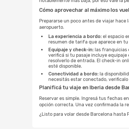
notablemente más baja, por eso vale la pe
Cómo aprovechar al máximo los vuelo
Prepararse un poco antes de viajar hace l
aeropuerto.
La experiencia a bordo:
el espacio e
resumen de tarifa que aparece en tu
Equipaje y check-in:
las franquicias 
verificá si tu pasaje incluye equipa
resolverlo de entrada. El check-in on
esté disponible.
Conectividad a bordo:
la disponibili
necesitás estar conectado, verificalo
Planificá tu viaje en Iberia desde 
Reservar es simple. Ingresá tus fechas en
opción correcta. Una vez confirmada la res
¿Listo para volar desde Barcelona hasta 