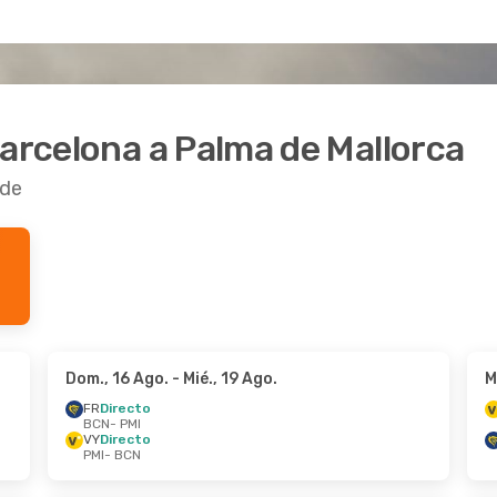
Barcelona a Palma de Mallorca
rde
Dom., 16 Ago.
- Mié., 19 Ago.
M
FR
Directo
BCN
- PMI
VY
Directo
PMI
- BCN