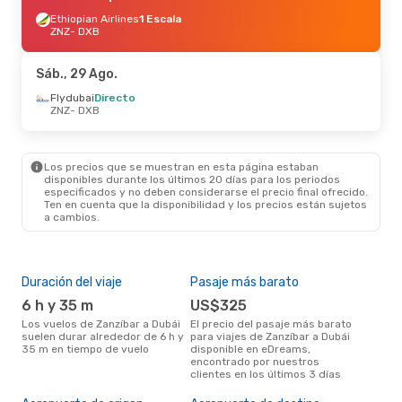
Ethiopian Airlines
1 Escala
ZNZ
- DXB
Sáb., 29 Ago.
Flydubai
Directo
ZNZ
- DXB
Los precios que se muestran en esta página estaban
disponibles durante los últimos 20 días para los periodos
especificados y no deben considerarse el precio final ofrecido.
Ten en cuenta que la disponibilidad y los precios están sujetos
a cambios.
Duración del viaje
Pasaje más barato
Tem
6 h y 35 m
US$325
m
Los vuelos de Zanzíbar a Dubái
El precio del pasaje más barato
marzo es una época muy
suelen durar alrededor de 6 h y
para viajes de Zanzíbar a Dubái
conc
35 m en tiempo de vuelo
disponible en eDreams,
Zanz
encontrado por nuestros
opin
clientes en los últimos 3 días
Pre
U