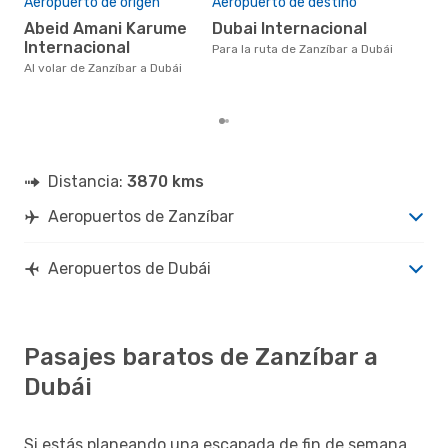
Aeropuerto de origen
Aeropuerto de destino
US$398 es el precio medio de
Abeid Amani Karume
Dubai Internacional
un v
cua
Internacional
Para la ruta de Zanzíbar a Dubái
eDr
Al volar de Zanzíbar a Dubái
los 
mes
Distancia:
3870 kms
Aeropuertos de Zanzíbar
Aeropuertos de Dubái
Pasajes baratos de Zanzíbar a
Dubái
Si estás planeando una escapada de fin de semana,