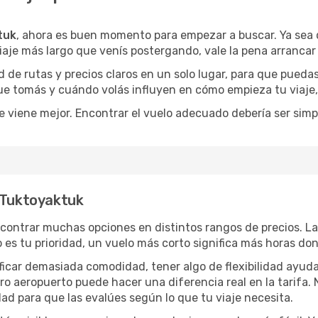
tuk
, ahora es buen momento para empezar a buscar. Ya se
iaje más largo que venís postergando, vale la pena arrancar
de rutas y precios claros en un solo lugar, para que pueda
 que tomás y cuándo volás influyen en cómo empieza tu viaje
e viene mejor. Encontrar el vuelo adecuado debería ser simp
a Tuktoyaktuk
contrar muchas opciones en distintos rangos de precios. L
po es tu prioridad, un vuelo más corto significa más horas d
rificar demasiada comodidad, tener algo de flexibilidad ayud
otro aeropuerto puede hacer una diferencia real en la tarif
ad para que las evalúes según lo que tu viaje necesita.