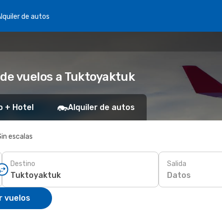
lquiler de autos
 de vuelos a Tuktoyaktuk
o + Hotel
Alquiler de autos
Sin escalas
Destino
Salida
Datos
r vuelos