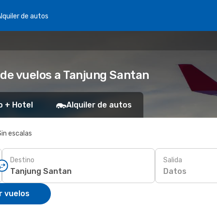
lquiler de autos
 de vuelos a Tanjung Santan
o + Hotel
Alquiler de autos
Sin escalas
Destino
Salida
Datos
r vuelos