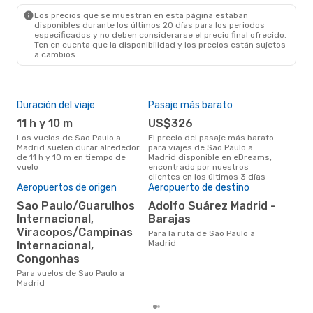
MAD
- SAO
Los precios que se muestran en esta página estaban
disponibles durante los últimos 20 días para los periodos
especificados y no deben considerarse el precio final ofrecido.
Ten en cuenta que la disponibilidad y los precios están sujetos
a cambios.
Duración del viaje
Pasaje más barato
Tem
11 h y 10 m
US$326
m
Los vuelos de Sao Paulo a
El precio del pasaje más barato
mayo es una época muy
Madrid suelen durar alrededor
para viajes de Sao Paulo a
conc
de 11 h y 10 m en tiempo de
Madrid disponible en eDreams,
Paul
vuelo
encontrado por nuestros
de n
clientes en los últimos 3 días
Aeropuertos de origen
Aeropuerto de destino
Pre
Sao Paulo/Guarulhos
Adolfo Suárez Madrid -
U
Internacional,
Barajas
US$903 es el precio medio de
Viracopos/Campinas
Para la ruta de Sao Paulo a
un v
Madrid
Internacional,
cua
eDr
Congonhas
los 
Para vuelos de Sao Paulo a
mes
Madrid