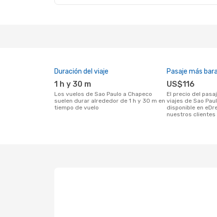
Duración del viaje
Pasaje más bar
1 h y 30 m
US$116
Los vuelos de Sao Paulo a Chapeco
El precio del pasaje más barato para
suelen durar alrededor de 1 h y 30 m en
viajes de Sao Pau
tiempo de vuelo
disponible en eDr
nuestros clientes 