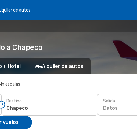
lquiler de autos
lo a Chapeco
o + Hotel
Alquiler de autos
Sin escalas
Destino
Salida
Datos
r vuelos