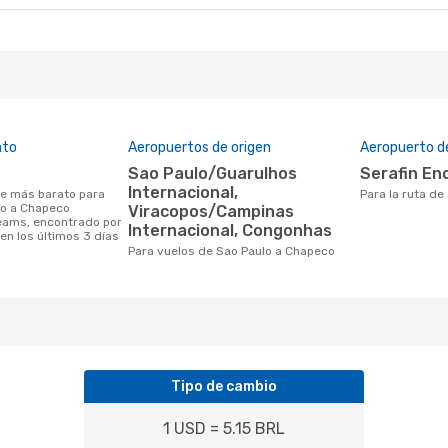
ato
Aeropuertos de origen
Aeropuerto d
Sao Paulo/Guarulhos
Serafin E
Internacional,
Para la ruta d
lo a Chapeco
Viracopos/Campinas
eams, encontrado por
Internacional, Congonhas
en los últimos 3 días
Para vuelos de Sao Paulo a Chapeco
Tipo de cambio
1 USD = 5.15 BRL