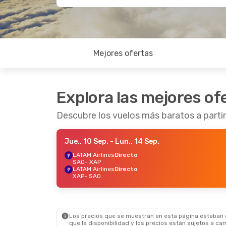
Mejores ofertas
Explora las mejores of
Descubre los vuelos más baratos a parti
Jue., 10 Sep.
- Lun., 14 Sep.
LATAM Airlines
Directo
SAO
- XAP
LATAM Airlines
Directo
XAP
- SAO
Los precios que se muestran en esta página estaban di
que la disponibilidad y los precios están sujetos a ca