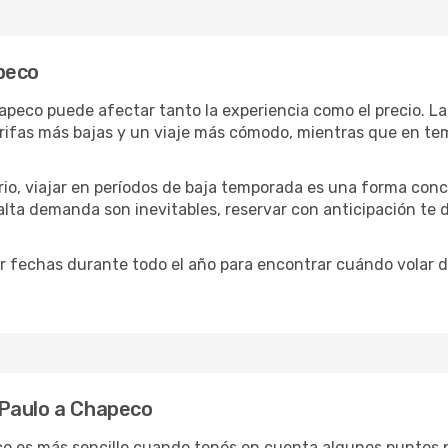
peco
apeco puede afectar tanto la experiencia como el precio. L
tarifas más bajas y un viaje más cómodo, mientras que en t
ario, viajar en períodos de baja temporada es una forma conc
 alta demanda son inevitables, reservar con anticipación te
r fechas durante todo el año para encontrar cuándo volar d
 Paulo a Chapeco
co es más sencillo cuando tenés en cuenta algunos puntos p