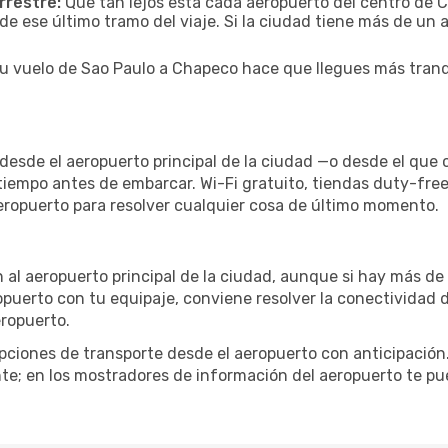
rrestre:
Qué tan lejos está cada aeropuerto del centro de C
de ese último tramo del viaje. Si la ciudad tiene más de un 
tu vuelo de Sao Paulo a Chapeco hace que llegues más tranqu
desde el aeropuerto principal de la ciudad —o desde el que
 tiempo antes de embarcar. Wi-Fi gratuito, tiendas duty-fre
aeropuerto para resolver cualquier cosa de último momento.
 al aeropuerto principal de la ciudad, aunque si hay más de 
ropuerto con tu equipaje, conviene resolver la conectividad d
eropuerto.
iones de transporte desde el aeropuerto con anticipación. 
te; en los mostradores de información del aeropuerto te pu