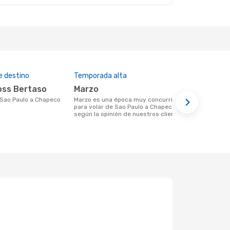
e destino
Temporada alta
Aerolíneas
noss Bertaso
marzo
Gol
e Sao Paulo a Chapeco
marzo es una época muy concurrida
Aerolínea(s) con vuelos a Chapeco
para volar de Sao Paulo a Chapeco
saliendo de
según la opinión de nuestros clientes