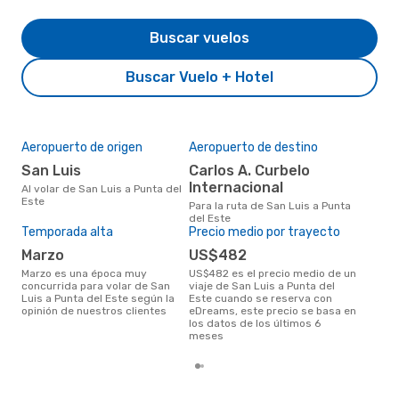
Buscar vuelos
Buscar Vuelo + Hotel
Aeropuerto de origen
Aeropuerto de destino
Mej
res
San Luis
Carlos A. Curbelo
f
Internacional
Al volar de San Luis a Punta del
Este
enero es una época muy popular
Para la ruta de San Luis a Punta
para
del Este
del 
Temporada alta
Precio medio por trayecto
de l
marzo
US$482
marzo es una época muy
US$482 es el precio medio de un
concurrida para volar de San
viaje de San Luis a Punta del
Luis a Punta del Este según la
Este cuando se reserva con
opinión de nuestros clientes
eDreams, este precio se basa en
los datos de los últimos 6
meses