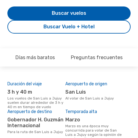
Buscar vuelos
Buscar Vuelo + Hotel
Días más baratos
Preguntas frecuentes
Duración del viaje
Aeropuerto de origen
Pre
3 h y 40 m
San Luis
U
Los vuelos de San Luis a Jujuy
Al volar de San Luis a Jujuy
US$563 es el precio medio de un
suelen durar alrededor de 3 h y
viaj
40 m en tiempo de vuelo
se 
Aeropuerto de destino
Temporada alta
prec
los
Gobernador H. Guzmán
marzo
Internacional
marzo es una época muy
concurrida para volar de San
Para la ruta de San Luis a Jujuy
Luis a Jujuy según la opinión de