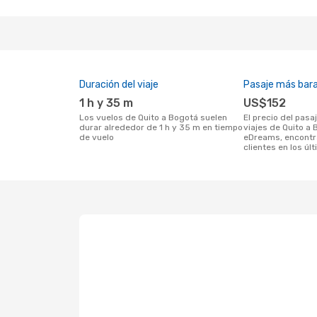
Duración del viaje
Pasaje más bar
1 h y 35 m
US$152
Los vuelos de Quito a Bogotá suelen
El precio del pasaje más barato para
durar alrededor de 1 h y 35 m en tiempo
viajes de Quito a 
de vuelo
eDreams, encontr
clientes en los úl