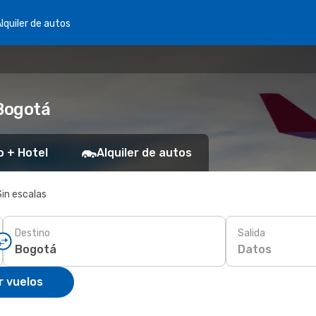
lquiler de autos
 Bogotá
o + Hotel
Alquiler de autos
Sin escalas
Destino
Salida
Datos
r vuelos