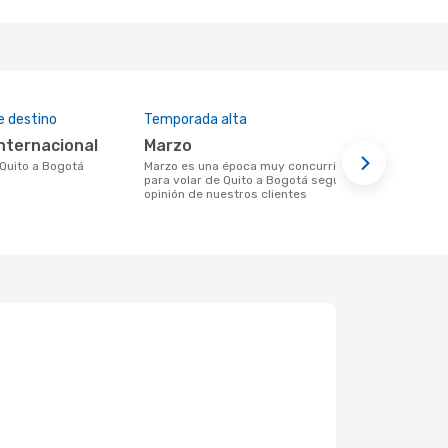
e destino
Temporada alta
Aerolíneas
Internacional
marzo
LATAM Ai
e Quito a Bogotá
marzo es una época muy concurrida
Aerolínea(s) con vuelos a Bogotá
para volar de Quito a Bogotá según la
saliendo de
opinión de nuestros clientes