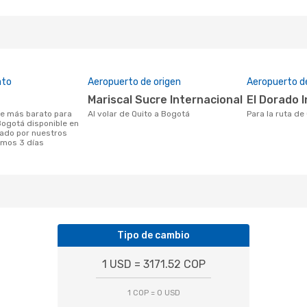
ato
Aeropuerto de origen
Aeropuerto d
Mariscal Sucre Internacional
El Dorado 
Al volar de Quito a Bogotá
Para la ruta d
Bogotá disponible en
ado por nuestros
timos 3 días
Tipo de cambio
1 USD = 3171.52 COP
1 COP = 0 USD