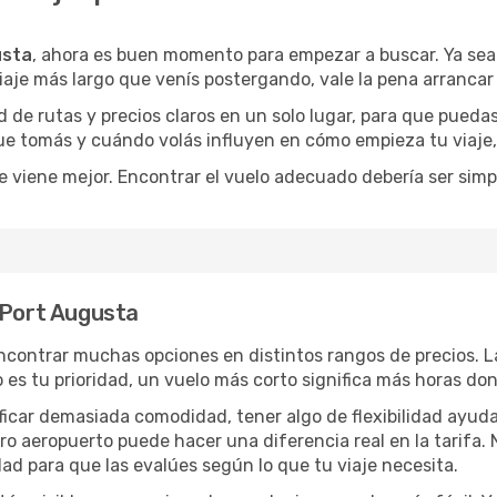
usta
, ahora es buen momento para empezar a buscar. Ya se
iaje más largo que venís postergando, vale la pena arrancar
de rutas y precios claros en un solo lugar, para que pueda
 que tomás y cuándo volás influyen en cómo empieza tu viaje
e viene mejor. Encontrar el vuelo adecuado debería ser simp
 Port Augusta
ncontrar muchas opciones en distintos rangos de precios. 
po es tu prioridad, un vuelo más corto significa más horas d
rificar demasiada comodidad, tener algo de flexibilidad ayud
otro aeropuerto puede hacer una diferencia real en la tarif
ad para que las evalúes según lo que tu viaje necesita.