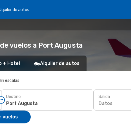
lquiler de autos
 de vuelos a Port Augusta
o + Hotel
Alquiler de autos
Sin escalas
Destino
Salida
Datos
r vuelos