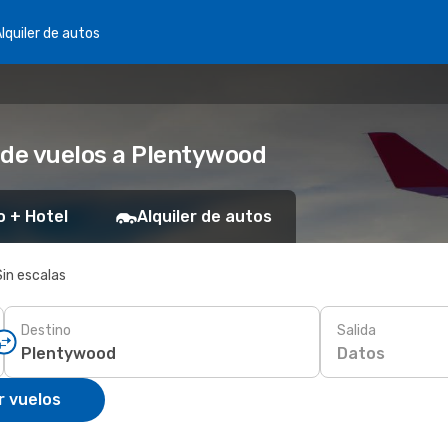
lquiler de autos
 de vuelos a Plentywood
o + Hotel
Alquiler de autos
Sin escalas
Destino
Salida
Datos
r vuelos