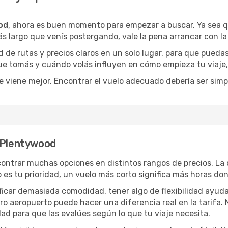
od
, ahora es buen momento para empezar a buscar. Ya sea 
ás largo que venís postergando, vale la pena arrancar con l
de rutas y precios claros en un solo lugar, para que pueda
 que tomás y cuándo volás influyen en cómo empieza tu viaje
e viene mejor. Encontrar el vuelo adecuado debería ser simp
a Plentywood
ontrar muchas opciones en distintos rangos de precios. La
po es tu prioridad, un vuelo más corto significa más horas d
rificar demasiada comodidad, tener algo de flexibilidad ayud
otro aeropuerto puede hacer una diferencia real en la tarif
ad para que las evalúes según lo que tu viaje necesita.