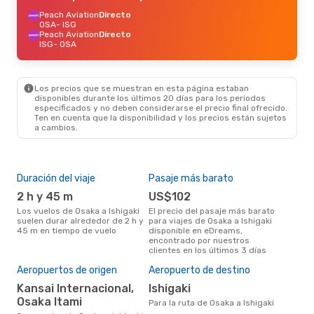
Peach Aviation
Directo
OSA
- ISG
Peach Aviation
Directo
ISG
- OSA
Los precios que se muestran en esta página estaban
disponibles durante los últimos 20 días para los periodos
especificados y no deben considerarse el precio final ofrecido.
Ten en cuenta que la disponibilidad y los precios están sujetos
a cambios.
Duración del viaje
Pasaje más barato
Tem
2 h y 45 m
US$102
m
Los vuelos de Osaka a Ishigaki
El precio del pasaje más barato
marzo es una época muy
suelen durar alrededor de 2 h y
para viajes de Osaka a Ishigaki
conc
45 m en tiempo de vuelo
disponible en eDreams,
a Is
encontrado por nuestros
nues
clientes en los últimos 3 días
Pre
U
Aeropuertos de origen
Aeropuerto de destino
US$183 es el precio medio de un
Kansai Internacional,
Ishigaki
viaj
Osaka Itami
Para la ruta de Osaka a Ishigaki
se 
prec