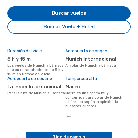
Buscar vuelos
Buscar Vuelo + Hotel
Duración del viaje
Aeropuerto de origen
Pre
5 h y 15 m
Munich Internacional
U
Los vuelos de Múnich a Lárnaca
Al volar de Múnich a Lárnaca
US$232 es el precio medio de un
suelen durar alrededor de 5 h y
viaj
15 m en tiempo de vuelo
cua
Aeropuerto de destino
Temporada alta
eDr
los 
Larnaca Internacional
marzo
mes
Para la ruta de Múnich a Lárnaca
marzo es una época muy
concurrida para volar de Múnich
a Lárnaca según la opinión de
nuestros clientes
Tipo de cambio