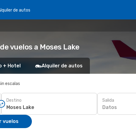
lquiler de autos
 de vuelos a Moses Lake
o + Hotel
Alquiler de autos
Sin escalas
Destino
Salida
Datos
r vuelos