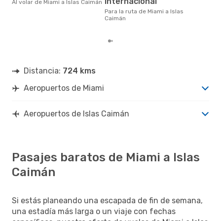
Internacional
Al volar de Miami a Islas Caimán
cua
eDr
Para la ruta de Miami a Islas
los 
Caimán
mes
Distancia:
724 kms
Aeropuertos de Miami
Aeropuertos de Islas Caimán
Pasajes baratos de Miami a Islas
Caimán
Si estás planeando una escapada de fin de semana,
una estadía más larga o un viaje con fechas