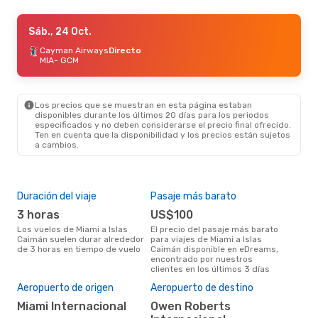
Vie., 23 Oct.
Sáb., 24 Oct.
- Lun., 26 Oct.
American Airlines
Cayman Airways
Directo
Directo
MIA
MIA
- GCM
- GCM
American Airlines
Directo
GCM
- MIA
Los precios que se muestran en esta página estaban
Sáb., 19 Sep.
- Vie., 25 Sep.
disponibles durante los últimos 20 días para los periodos
especificados y no deben considerarse el precio final ofrecido.
Cayman Airways
Directo
Ten en cuenta que la disponibilidad y los precios están sujetos
MIA
- GCM
a cambios.
Cayman Airways
Directo
GCM
- MIA
Duración del viaje
Pasaje más barato
Tem
3 horas
US$100
m
Los vuelos de Miami a Islas
El precio del pasaje más barato
marzo es una época muy
Caimán suelen durar alrededor
para viajes de Miami a Islas
conc
de 3 horas en tiempo de vuelo
Caimán disponible en eDreams,
Isla
encontrado por nuestros
nues
clientes en los últimos 3 días
Pre
U
Aeropuerto de origen
Aeropuerto de destino
US$318 es el precio medio de un
Miami Internacional
Owen Roberts
viaj