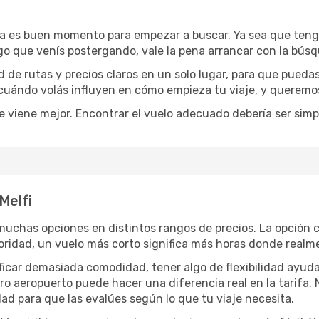
ra es buen momento para empezar a buscar. Ya sea que ten
rgo que venís postergando, vale la pena arrancar con la bús
de rutas y precios claros en un solo lugar, para que pueda
 cuándo volás influyen en cómo empieza tu viaje, y queremos
e viene mejor. Encontrar el vuelo adecuado debería ser simp
Melfi
uchas opciones en distintos rangos de precios. La opción 
prioridad, un vuelo más corto significa más horas donde realm
rificar demasiada comodidad, tener algo de flexibilidad ayud
otro aeropuerto puede hacer una diferencia real en la tarif
ad para que las evalúes según lo que tu viaje necesita.