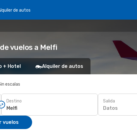
lquiler de autos
de vuelos a Melfi
o + Hotel
Alquiler de autos
Sin escalas
Destino
Salida
Datos
r vuelos