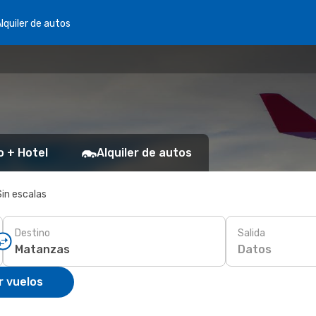
lquiler de autos
o + Hotel
Alquiler de autos
Sin escalas
Destino
Salida
Datos
r vuelos