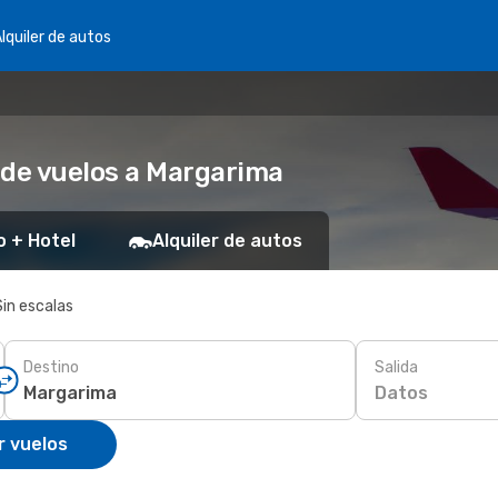
lquiler de autos
 de vuelos a Margarima
o + Hotel
Alquiler de autos
Sin escalas
Destino
Salida
Datos
r vuelos