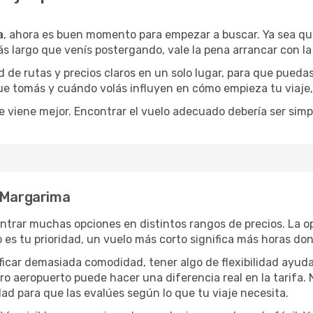
a
, ahora es buen momento para empezar a buscar. Ya sea q
ás largo que venís postergando, vale la pena arrancar con l
de rutas y precios claros en un solo lugar, para que pueda
 que tomás y cuándo volás influyen en cómo empieza tu viaje
e viene mejor. Encontrar el vuelo adecuado debería ser simp
a Margarima
ntrar muchas opciones en distintos rangos de precios. La 
po es tu prioridad, un vuelo más corto significa más horas d
rificar demasiada comodidad, tener algo de flexibilidad ayud
otro aeropuerto puede hacer una diferencia real en la tarif
ad para que las evalúes según lo que tu viaje necesita.