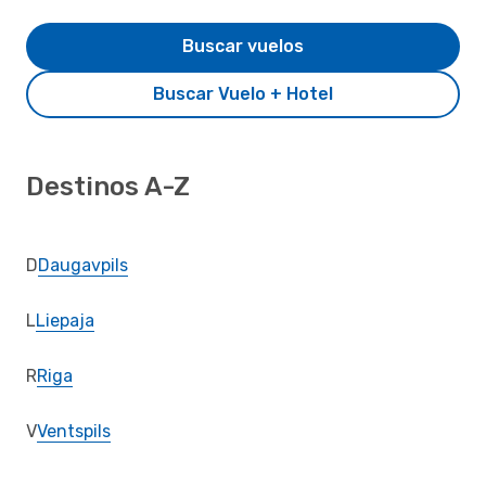
Buscar vuelos
Buscar Vuelo + Hotel
Destinos A-Z
D
Daugavpils
L
Liepaja
R
Riga
V
Ventspils