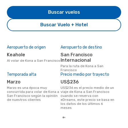
Buscar vuelos
Buscar Vuelo + Hotel
Aeropuerto de origen
Aeropuerto de destino
Mej
res
Keahole
San Francisco
o
Internacional
Al volar de Kona a San Francisco
enero es una época muy popular
Para la ruta de Kona a San
para
Francisco
Fra
Temporada alta
Precio medio por trayecto
de l
marzo
US$236
marzo es una época muy
US$236 es el precio medio de un
concurrida para volar de Kona a
viaje de Kona a San Francisco
San Francisco según la opinión
cuando se reserva con
de nuestros clientes
eDreams, este precio se basa en
los datos de los últimos 6
meses