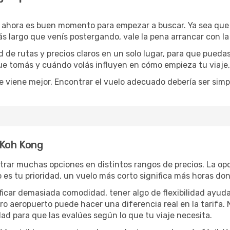
, ahora es buen momento para empezar a buscar. Ya sea que
ás largo que venís postergando, vale la pena arrancar con l
de rutas y precios claros en un solo lugar, para que pueda
 que tomás y cuándo volás influyen en cómo empieza tu viaje
e viene mejor. Encontrar el vuelo adecuado debería ser simp
 Koh Kong
rar muchas opciones en distintos rangos de precios. La op
po es tu prioridad, un vuelo más corto significa más horas d
rificar demasiada comodidad, tener algo de flexibilidad ayud
otro aeropuerto puede hacer una diferencia real en la tarif
ad para que las evalúes según lo que tu viaje necesita.