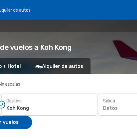
lquiler de autos
 de vuelos a Koh Kong
o + Hotel
Alquiler de autos
Sin escalas
Destino
Salida
Datos
r vuelos