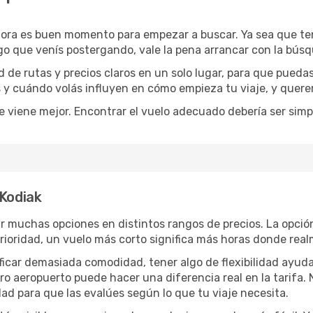
hora es buen momento para empezar a buscar. Ya sea que t
rgo que venís postergando, vale la pena arrancar con la bús
de rutas y precios claros en un solo lugar, para que pueda
s y cuándo volás influyen en cómo empieza tu viaje, y quere
e viene mejor. Encontrar el vuelo adecuado debería ser simp
 Kodiak
r muchas opciones en distintos rangos de precios. La opció
 prioridad, un vuelo más corto significa más horas donde rea
rificar demasiada comodidad, tener algo de flexibilidad ayud
otro aeropuerto puede hacer una diferencia real en la tarif
ad para que las evalúes según lo que tu viaje necesita.