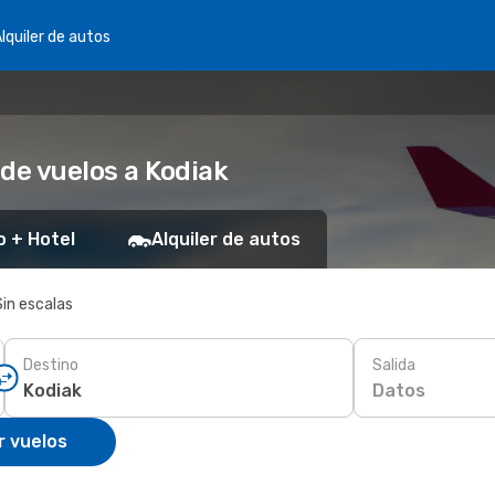
lquiler de autos
de vuelos a Kodiak
o + Hotel
Alquiler de autos
Sin escalas
Destino
Salida
Datos
r vuelos