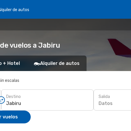
lquiler de autos
de vuelos a Jabiru
o + Hotel
Alquiler de autos
Sin escalas
Destino
Salida
Datos
r vuelos