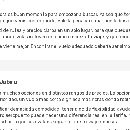
hora es buen momento para empezar a buscar. Ya sea que t
rgo que venís postergando, vale la pena arrancar con la bús
de rutas y precios claros en un solo lugar, para que pueda
 cuándo volás influyen en cómo empieza tu viaje, y queremos
e viene mejor. Encontrar el vuelo adecuado debería ser simp
 Jabiru
 muchas opciones en distintos rangos de precios. La opció
 prioridad, un vuelo más corto significa más horas donde rea
rificar demasiada comodidad, tener algo de flexibilidad ayud
otro aeropuerto puede hacer una diferencia real en la tarif
ad para que las evalúes según lo que tu viaje necesita.