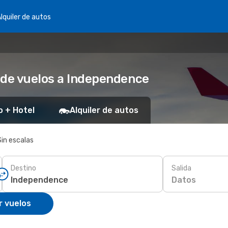
lquiler de autos
 de vuelos a Independence
o + Hotel
Alquiler de autos
Sin escalas
Destino
Salida
Datos
r vuelos