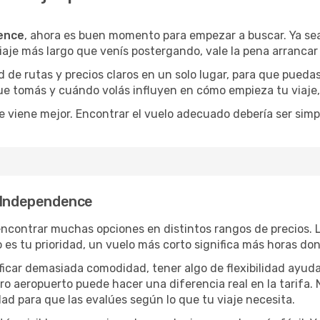
ence
, ahora es buen momento para empezar a buscar. Ya s
iaje más largo que venís postergando, vale la pena arrancar
de rutas y precios claros en un solo lugar, para que pueda
 que tomás y cuándo volás influyen en cómo empieza tu viaje
e viene mejor. Encontrar el vuelo adecuado debería ser simp
a Independence
ncontrar muchas opciones en distintos rangos de precios. 
po es tu prioridad, un vuelo más corto significa más horas d
rificar demasiada comodidad, tener algo de flexibilidad ayud
otro aeropuerto puede hacer una diferencia real en la tarif
ad para que las evalúes según lo que tu viaje necesita.