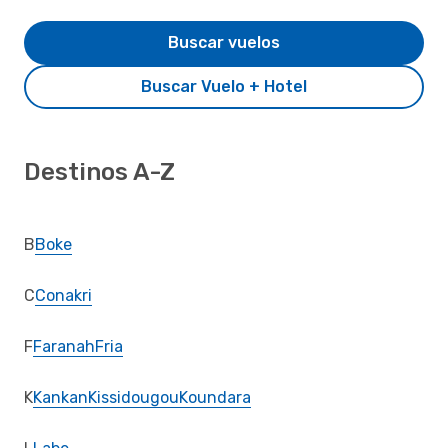
Buscar vuelos
Buscar Vuelo + Hotel
Destinos A-Z
B
Boke
C
Conakri
F
Faranah
Fria
K
Kankan
Kissidougou
Koundara