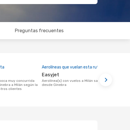
Preguntas frecuentes
lta
Aerolíneas que vuelan esta ruta
Precio med
Easyjet
US$174
Aerolínea(s) con vuelos a Milán saliendo
US$174 es el precio medio de un viaje de
inebra a Milán según la
desde Ginebra
Ginebra a Mi
tros clientes
eDreams, est
datos de lo