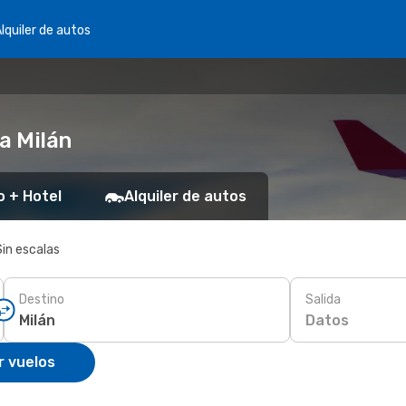
lquiler de autos
a Milán
o + Hotel
Alquiler de autos
Sin escalas
Destino
Salida
Datos
r vuelos