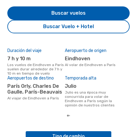
Buscar vuelos
Buscar Vuelo + Hotel
Duración del viaje
Aeropuerto de origen
Pre
7 h y 10 m
Eindhoven
U
Los vuelos de Eindhoven a París
Al volar de Eindhoven a París
US$337 es el precio medio de un
suelen durar alrededor de 7 h y
viaj
10 m en tiempo de vuelo
cua
Aeropuertos de destino
Temporada alta
eDr
los 
París Orly, Charles De
julio
mes
Gaulle, París-Beauvais
julio es una época muy
concurrida para volar de
Al viajar de Eindhoven a París
Eindhoven a París según la
opinión de nuestros clientes
Tipo de cambio